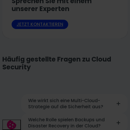
Sprechen Sie mit einem
unserer Experten
JETZT KONTAKTIEREN
Häufig gestellte Fragen zu Cloud
Security
Wie wirkt sich eine Multi-Cloud-
Strategie auf die Sicherheit aus?
Welche Rolle spielen Backups und
Die Nutzung mehrerer Cloud-Anbieter
Disaster Recovery in der Cloud?
(Multi-Cloud) oder hybrider Umgebungen