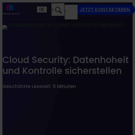
Finden Sie, was zu Ihnen passt
JETZT KONTAKTIEREN
DE
Suche
MENU
SEARCHFILTER
Cloud Security: Datenhoheit
und Kontrolle sicherstellen
Geschätzte Lesezeit: 9 Minuten