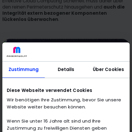
Effektive Cloud Computing Sicherheit muss daher über
den reinen Perimeterschutz hinausgehen und
auch die
Integrität extern bezogener Komponenten
lückenlos überwachen
.
Setzen Sie an, bevor etwas
Zustimmung
Details
Über Cookies
passiert
Mit einer fundierten Risikobewertung und
der
Diese Webseite verwendet Cookies
gezielten Abwehr von Bedrohungen
sichert
MaibornWolff Ihre gesamte IT-Infrastruktur ab –
Wir benötigen Ihre Zustimmung, bevor Sie unsere
heute und in der Zukunft.
Website weiter besuchen können.
ZUR IT-SICHERHEIT BERATUNG
Wenn Sie unter 16 Jahre alt sind und Ihre
Zustimmung zu freiwilligen Diensten geben