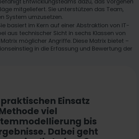
 befähigt Entwicklungsteams dazu, das Vorgehen
läge mitgeliefert. Sie unterstützen das Team,
enen System umzusetzen.
 Sie basiert im Kern auf einer Abstraktion von IT-
i aus technischer Sicht in sechs Klassen von
Matrix möglicher Angriffe. Diese Matrix bietet –
ionseinstieg in die Erfassung und Bewertung der
praktischen Einsatz
-Methode viel
ystemmodellierung bis
Ergebnisse. Dabei geht