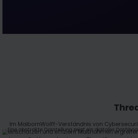
Threa
Im MaibornWolff-Verständnis von Cybersecurity
einschätzen und effizient Maßnahmen ergreifen