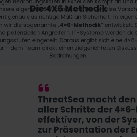
ngen Bedrohungslisten in Excel den Kampf an und
Die 4X6 Methodik
h unsere eigene 4×6 Methodik werden präzise Vorsch
zient genau das richtige Maß an Sicherheit im eig
n wir die sogenannte „
4×6-Methodik
“ entwickelt.
d potenziellen Angreifern. IT-Systeme werden dabe
ungsstufen eingeteilt. Daraus ergibt sich eine 4×6-
 – dem Team direkt einen zielgerichteten Diskuss
Bedrohungen.
ThreatSea macht den 
aller Schritte der 4×6
effektiver, von der S
zur Präsentation der 