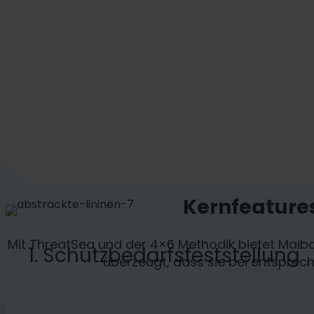
Kernfeatures
Mit ThreatSea und der 4×6 Methodik bietet Maibo
1. Schutzbedarfsfeststellung
überzeugt, dass sie bei entsprec