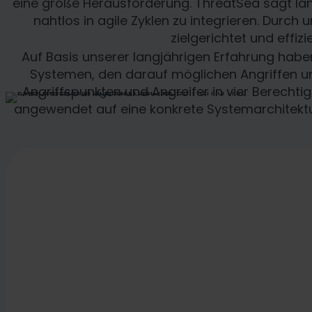
eine große Herausforderung. ThreatSea sagt la
nahtlos in agile Zyklen zu integrieren. Durc
zielgerichtet und effi
Auf Basis unserer langjährigen Erfahrung habe
Systemen, den darauf möglichen Angriffen un
Angriffspunkten und Angreifer in vier Berechtig
angewendet auf eine konkrete Systemarchitektur