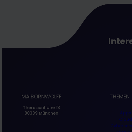
Inter
MAIBORNWOLFF
THEMEN
Theresienhöhe 13
Apps
80339 München
Clou
Cybersecu