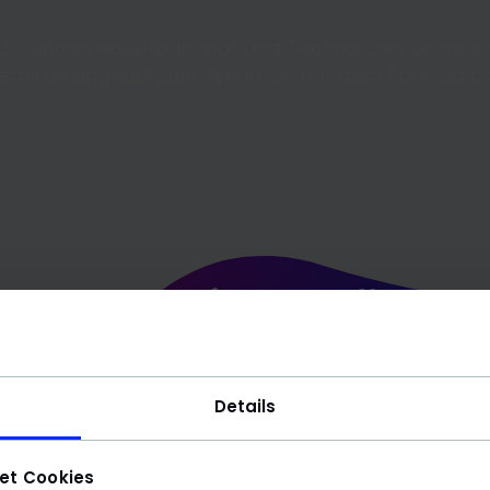
n zwischen Hauptbahnhof und Technischer Universi
hrsmittel angebunden. Wenn Sie mit dem Fahrrad o
MaibornWolff GmbH
Mornewegstraße 32
64293 Darmstadt
Details
et Cookies