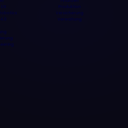
AI
Finanzen
 UX
Produktion
obotics
Versicherung
 4.0
Verwaltung
ung
ierung
neering
R