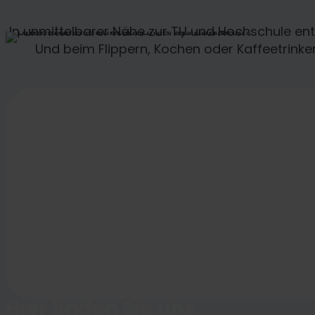
In unmittelbarer Nähe zur TU und Hochschule en
Und beim Flippern, Kochen oder Kaffeetrinken
Hier finden Sie uns