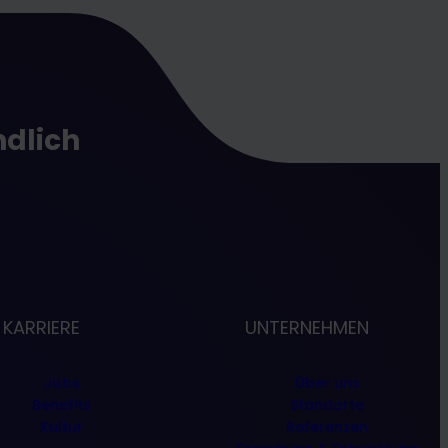
ndlich
KARRIERE
UNTERNEHMEN
Jobs
Über uns
Benefits
Standorte
Kultur
Referenzen