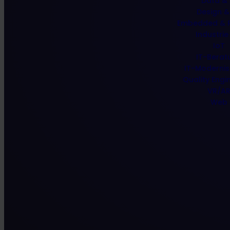
Data & 
Design &
Embedded & R
Industrie
IoT
IT-Berat
IT-Modernis
Quality Engi
VR/A
Web