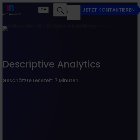
Finden Sie, was zu Ihnen passt
JETZT KONTAKTIEREN
DE
Suche
MENU
SEARCHFILTER
Descriptive Analytics
Geschätzte Lesezeit: 7 Minuten