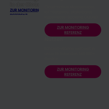
in der Cloud
Cloud-native Microservices,
ZUR MONITORING
IoT-Gateway, skalierbares
REFERENZ
Kubernetes-Backend (Azure)
ZUR MONITORING
REFERENZ
Nutzen
Echtzeit-Alarme weltweit in
unter 10 Sekunden, 140.000+
Geräte
ZUR MONITORING
REFERENZ