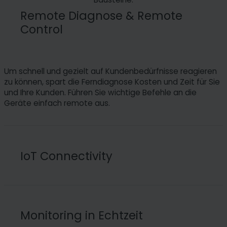
Remote Diagnose & Remote
Control
Um schnell und gezielt auf Kundenbedürfnisse reagieren
zu können, spart die Ferndiagnose Kosten und Zeit für Sie
und Ihre Kunden. Führen Sie wichtige Befehle an die
Geräte einfach remote aus.
IoT Connectivity
Eine sichere und skalierbare Konnektivitätslösung ist für
die IoT-Plattform der zentrale Baustein. Wir bringen die
Monitoring in Echtzeit
Erfahrung aus über 50 IoT-Projekten mit, in denen wir von