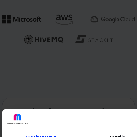
Sie möchten selbst ein
zufriedener Kunde von
MaibornWolff werden?