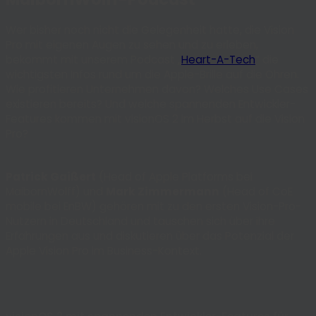
Wer bisher noch nicht die Gelegenheit hatte, die Vision
Pro mit eigenen Augen zu sehen und zu erleben,
bekommt mit unserem Podcast „
Heart-A-Tech
“ die
wichtigsten Infos rund um die Apple-Brille auf die Ohren.
Wie profitieren Unternehmen davon? Welches Use Cases
existieren bereits? Und welche spannenden Entwickler-
Features kommen mit visionOS 2 im Herbst auf die Vision
Pro?
Patrick Gaißert
(Head of Apple Platforms bei
MaibornWolff) und
Mark Zimmermann
(Head of CoE
mobile bei EnBW) gehören mit zu den ersten Vision-Pro-
Nutzern in Deutschland und tauschen sich über ihre
Erfahrungen aus und diskutieren über das Potenzial der
Apple Vision Pro im Business-Kontext.
Cookie Settings