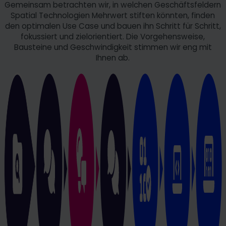
Produktivität. Die Chance, Prototypen in einem virtuellen
Gemeinsam betrachten wir, in welchen Geschäftsfeldern
Mit unserem umfangreichen Know-How bringen wir auch
Raum zu erstellen und zu überprüfen, spart Zeit und
Spatial Technologien Mehrwert stiften könnten, finden
Ihr Projekt auf die Straße.
Ressourcen und bringt Innovationen schneller auf den
den optimalen Use Case und bauen ihn Schritt für Schritt,
Markt.
fokussiert und zielorientiert. Die Vorgehensweise,
Bausteine und Geschwindigkeit stimmen wir eng mit
Ihnen ab.