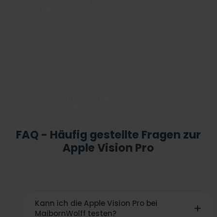
visionOS 2 mit spannenden Entwickler-Features für
Unternehmen
Cookie Settings
Wie EnBW von Virtual & Augmented Reality profitiert
Cookie Settings
Apple Vision Pro für Unternehmen: Use Cases,
Developer-Strap, MDM & UX
FAQ - Häufig gestellte Fragen zur
Apple Vision Pro
Kann ich die Apple Vision Pro bei
MaibornWolff testen?