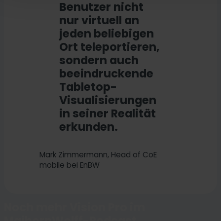
Risiko, dass US-Behörden personenbezogene Daten
Benutzer nicht
verarbeiten, ohne bestehende Klagemöglichkeit für E
nur virtuell an
jeden beliebigen
Ort teleportieren,
sondern auch
beeindruckende
Tabletop-
Visualisierungen
in seiner Realität
erkunden.
Mark Zimmermann, Head of CoE
mobile bei EnBW
Noch mehr Vision Pro im
MaibornWolff-Podcast