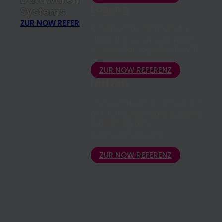
Lösung
Systems
ZUR NOW REFERENZ
Cloud-Datawarehouse für
Integration & Analyse vieler
diverser Datenquellen (AWS)
ZUR NOW REFERENZ
Nutzen
Solide Architektur, Single Point
of Truth sichert datenbasierte
Evaluierung des
Ladesäulenbedarfs
ZUR NOW REFERENZ