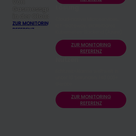
von
Lösung
Gasmessgeräten
in der Cloud
Cloud-native Microservices,
ZUR MONITORING
IoT-Gateway, skalierbares
REFERENZ
Kubernetes-Backend (Azure)
ZUR MONITORING
REFERENZ
Nutzen
Echtzeit-Alarme weltweit in
unter 10 Sekunden, 140.000+
Geräte
ZUR MONITORING
REFERENZ