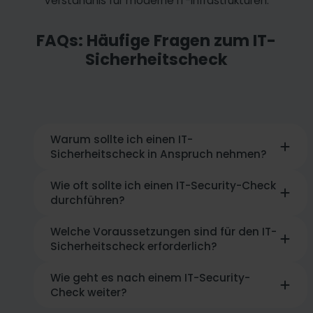
Verständnis für moderne IT-Infrastrukturen.
FAQs: Häufige Fragen zum IT-
Sicherheitscheck
Warum sollte ich einen IT-
Sicherheitscheck in Anspruch nehmen?
Wie oft sollte ich einen IT-Security-Check
Ein IT-Sicherheitscheck hilft, Schwachstellen in
durchführen?
Ihren Systemen frühzeitig zu erkennen, Risiken
zu minimieren und Ihre IT-Sicherheit gezielt zu
verbessern. So schützen Sie Ihr Unternehmen
Welche Voraussetzungen sind für den IT-
Regelmäßige IT-Sicherheitschecks sind
vor Cyberangriffen und Datenverlust.
Sicherheitscheck erforderlich?
essenziell und sollten mindestens einmal im
Jahr oder bei relevanten Änderungen in der
IT-Landschaft erfolgen. So werden Risiken und
Wie geht es nach einem IT-Security-
Damit wir Ihre IT-Sicherheit umfassend prüfen
Bedrohungen frühzeitig identifiziert.
Check weiter?
können, benötigen wir Zugriff auf alle
relevanten Informationen. Unser IT-