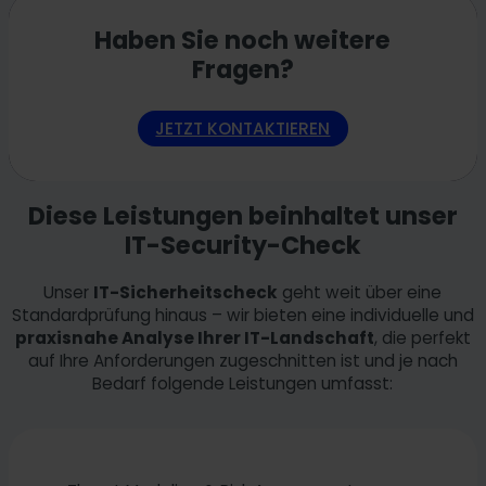
Sie erhalten eine transparente Übersicht der
Haben Sie noch weitere
Analyseergebnisse mit einer klaren Einordnung der
Fragen?
identifizierten Risiken. Je nach Bedarf erarbeiten wir
darüber hinaus einen individuellen Maßnahmenplan, der
Ihnen konkrete Handlungsempfehlungen zur
JETZT KONTAKTIEREN
Risikominimierung bietet. Auf Wunsch begleiten wir Sie bei
der Umsetzung dieser Maßnahmen, sei es durch
technische Anpassungen, Prozessoptimierungen oder
Mitarbeiterschulungen.
Diese Leistungen beinhaltet unser
IT-Security-Check
Unser
IT-Sicherheitscheck
geht weit über eine
Standardprüfung hinaus – wir bieten eine individuelle und
praxisnahe Analyse Ihrer IT-Landschaft
, die perfekt
auf Ihre Anforderungen zugeschnitten ist und je nach
Bedarf folgende Leistungen umfasst: