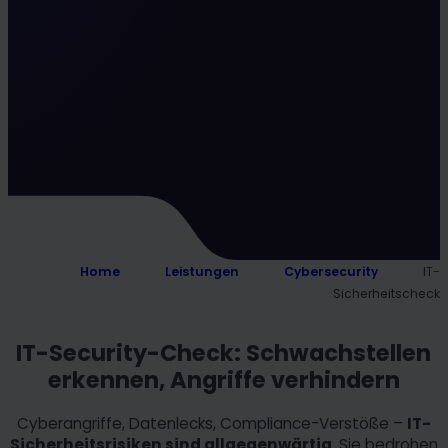
Home
Leistungen
Cybersecurity
IT-
Sicherheitscheck
IT-Security-Check: Schwachstellen
erkennen, Angriffe verhindern
Cyberangriffe, Datenlecks, Compliance-Verstöße –
IT-
Sicherheitsrisiken sind allgegenwärtig
. Sie bedrohen