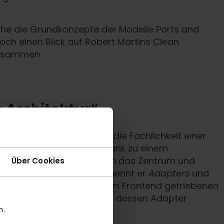
eiche die Grundkonzepte der Modelle Ports and
noch einen Blick auf Robert Martins Clean
 zusammen.
 Architektur“
istair Cockburn
erstmals die Fachlichkeit einer
radiert somit die Datenbank zu einem
tenmodells (siehe Grafik) in das Zentrum und
Über Cookies
 (Presentation und Data) nennt er
Adapters
und
chicht, die
Ports
. Einen vom Frontend getriebenen
nbank treibenden Port und dessen Adapter
n.