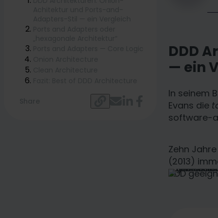
DDD Architekturen: Onion-
Achitektur und Ports-and-
Adapters-Stil — ein Vergleich
Ports and Adapters oder
„hexagonale Architektur“
DDD Ar
Ports and Adapters — Core Logic
Onion Architecture
— ein 
Clean Architecture
Fazit: Best of DDD Architecture
In seinem B
Share
Evans die
t
software-a
Zehn Jahre
(2013) imme
DDD geeigne