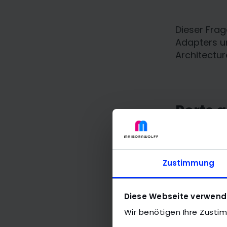
Dieser Frag
Adapters un
Architectur
Ports 
Mit seiner
P
Anwendung 
Implementie
Zustimmung
nennt dies
entkoppelt 
Diese Webseite verwend
Port und d
Wir benötigen Ihre Zusti
dementsp