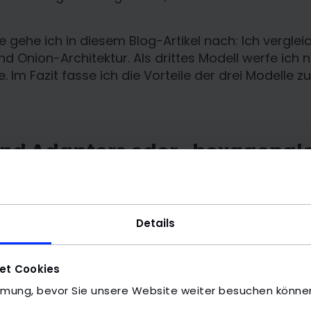
e gehe ich in diesem Blog-Artikel nach: Ich vergl
d Onion-Architektur. Als drittes Modell werfe ich 
e. Im Fazit fasse ich die Vorteile der drei Modelle
and Adapters oder „hexagonale
orts-and-Adapters
-Architektur (2005) rückt
Al
in den Mittelpunkt des Softwareentwurfs und deg
rungsdetail. Er legt die Logik-Schicht des Schich
Details
e
Core Logic
(siehe Grafik). Die äußeren Schichten
sie von der Core Logic durch jeweils eine weitere S
et Cookies
essen Adapter nennt er
primär
und einen die Date
mmung, bevor Sie unsere Website weiter besuchen könne
rechend
sekundär